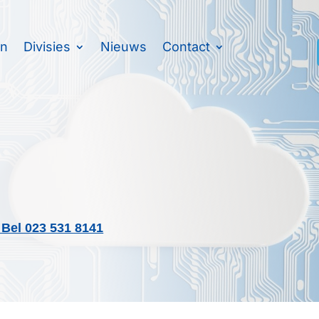
en
Divisies
Nieuws
Contact
 Bel 023 531 8141