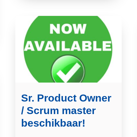
Sr. Product Owner
/ Scrum master
beschikbaar!