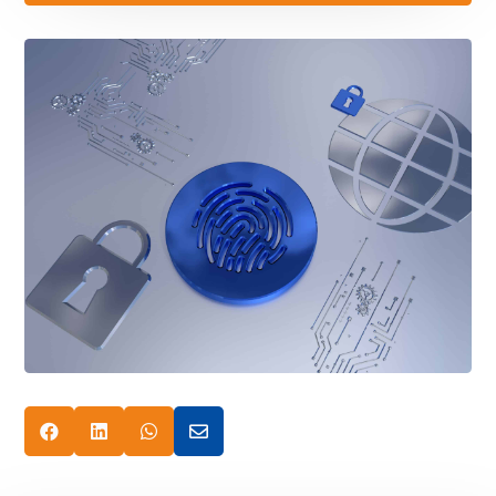



