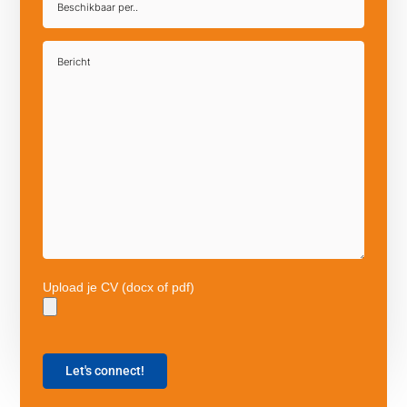
Upload je CV (docx of pdf)
Let's connect!