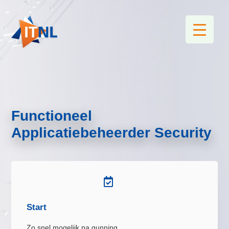
Functioneel
Applicatiebeheerder Security

Start
Zo snel mogelijk na gunning