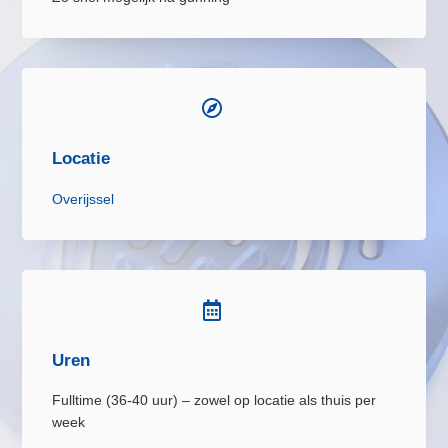

Locatie
Overijssel

Uren
Fulltime (36-40 uur) – zowel op locatie als thuis per
week