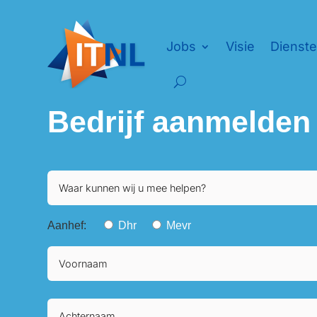
Jobs
Visie
Dienst
Bedrijf aanmelden
Aanhef:
Dhr
Mevr