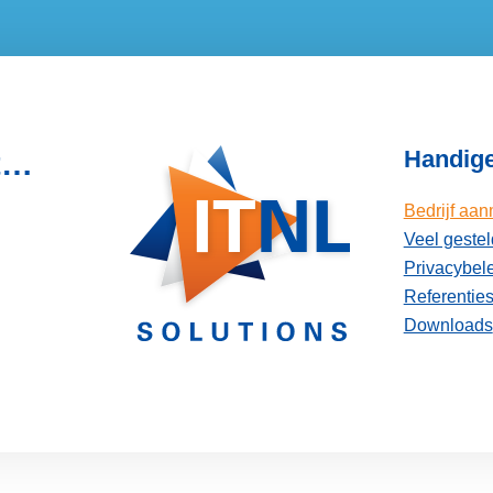
Handige
ot…
Bedrijf aa
Veel geste
Privacybel
Referentie
Downloads