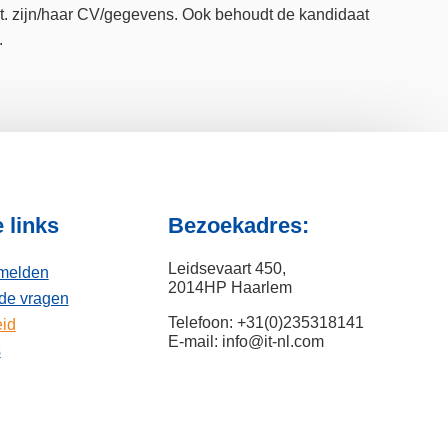
.b.t. zijn/haar CV/gegevens. Ook behoudt de kandidaat
.
 links
Bezoekadres:
Leidsevaart 450,
nmelden
2014HP Haarlem
lde vragen
Telefoon: +31(0)235318141
eid
E-mail: info@it-nl.com
s