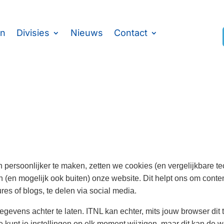
en
Divisies
Nieuws
Contact
persoonlijker te maken, zetten we cookies (en vergelijkbare t
en (en mogelijk ook buiten) onze website. Dit helpt ons om cont
res of blogs, te delen via social media.
evens achter te laten. ITNL kan echter, mits jouw browser dit to
 Je kunt je instellingen op elk moment wijzigen, maar dit kan de